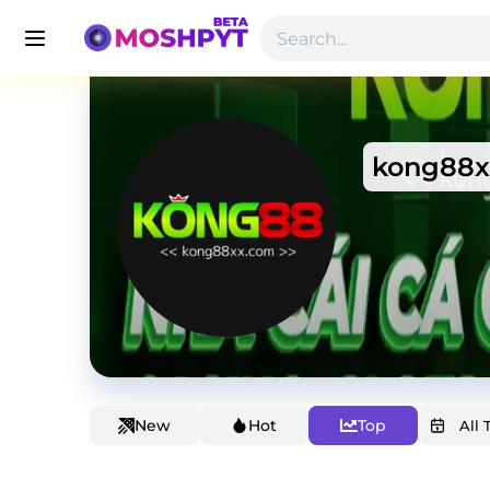
kong88
New
Hot
Top