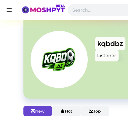
kqbdbz
Listener
New
Hot
Top