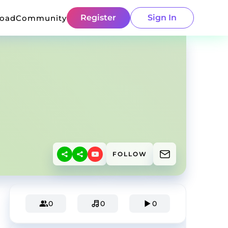
Register
Sign In
load
Community
FOLLOW
0
0
0