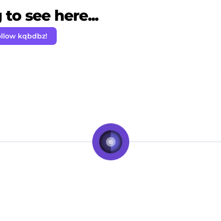
to see here...
llow kqbdbz!