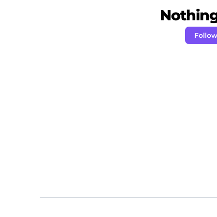
Nothing 
Follow