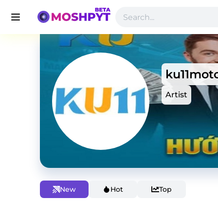
ku11moto
Artist
New
Hot
Top