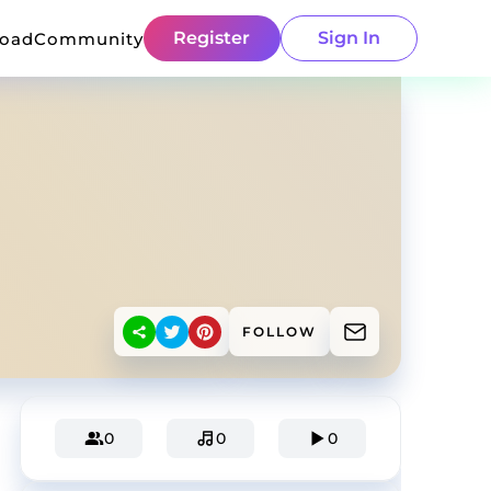
Register
Sign In
load
Community
FOLLOW
0
0
0