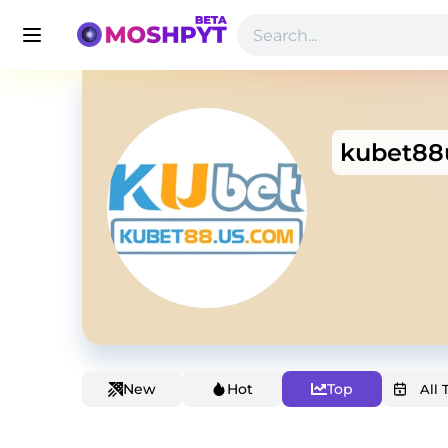
kubet8
New
Hot
Top