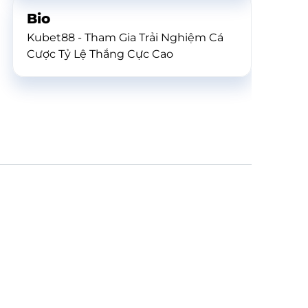
Bio
Kubet88 - Tham Gia Trải Nghiệm Cá
Cược Tỷ Lệ Thắng Cực Cao