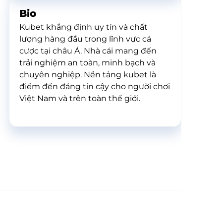
Bio
Kubet khẳng định uy tín và chất
lượng hàng đầu trong lĩnh vực cá
cược tại châu Á. Nhà cái mang đến
trải nghiệm an toàn, minh bạch và
chuyên nghiệp. Nền tảng kubet là
điểm đến đáng tin cậy cho người chơi
Việt Nam và trên toàn thế giới.