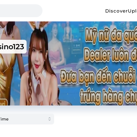
Discover
Up
ino123