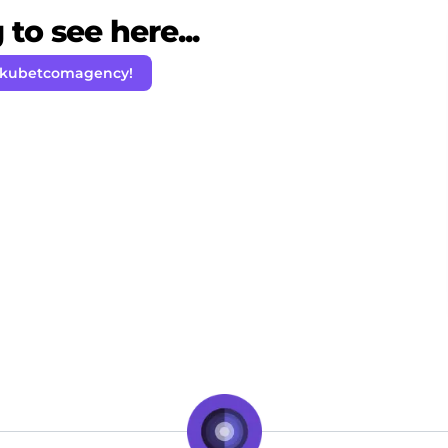
to see here...
 kubetcomagency!