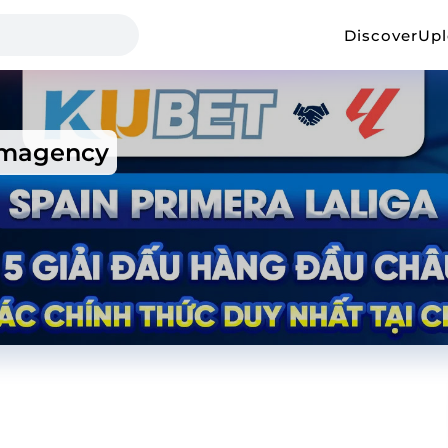
Discover
Up
omagency