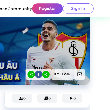
Register
Sign In
load
Community
FOLLOW
0
0
0