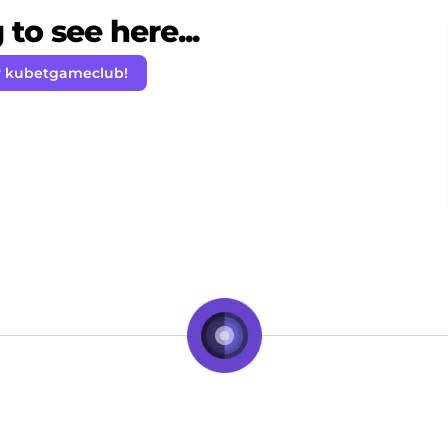
to see here...
w kubetgameclub!