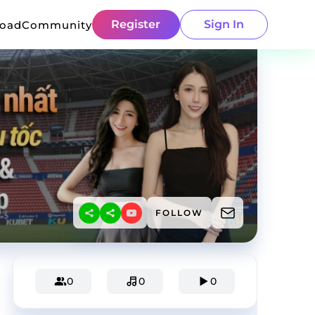
Register
Sign In
load
Community
FOLLOW
0
0
0