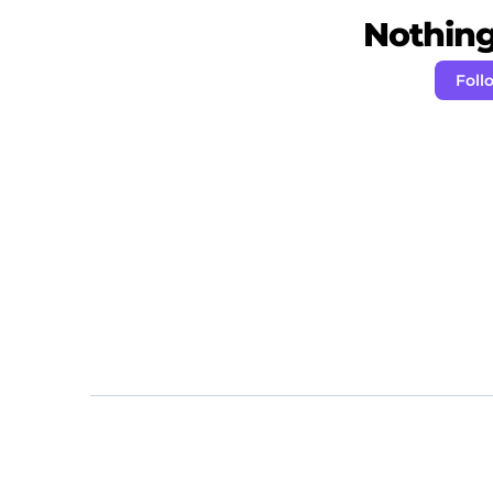
Nothing 
Foll