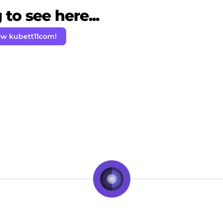
to see here...
ow kubett11com!