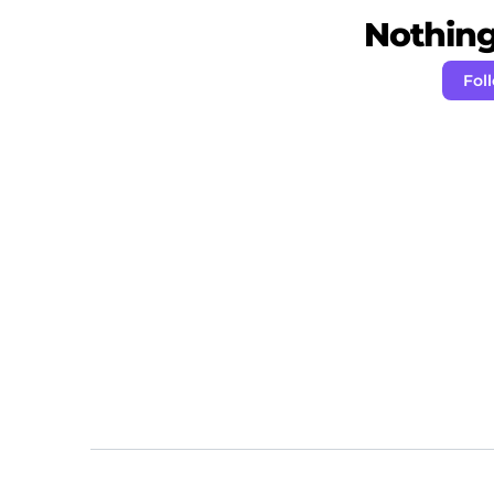
Nothing 
Fol