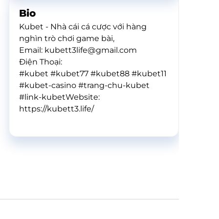
Bio
Kubet - Nhà cái cá cược với hàng
nghìn trò chơi game bài,
Email: kubett3life@gmail.com
Điện Thoại:
#kubet #kubet77 #kubet88 #kubet11
#kubet-casino #trang-chu-kubet
#link-kubetWebsite:
https://kubett3.life/