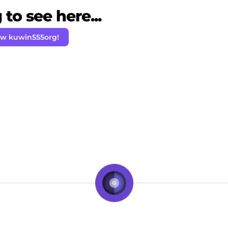
to see here...
ow kuwin555org!