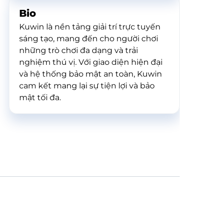
Bio
Kuwin là nền tảng giải trí trực tuyến
sáng tạo, mang đến cho người chơi
những trò chơi đa dạng và trải
nghiệm thú vị. Với giao diện hiện đại
và hệ thống bảo mật an toàn, Kuwin
cam kết mang lại sự tiện lợi và bảo
mật tối đa.