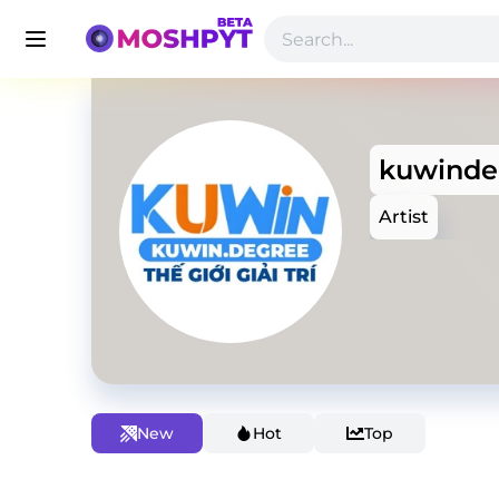
kuwinde
Artist
New
Hot
Top