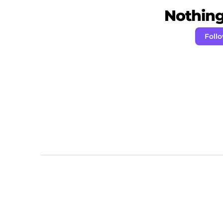
Nothing 
Foll