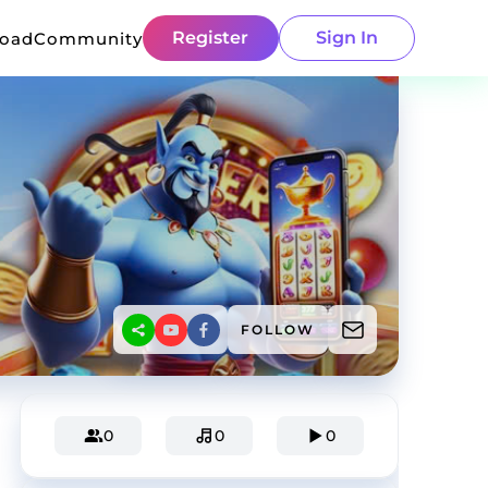
Register
Sign In
load
Community
FOLLOW
0
0
0