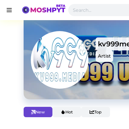
kv999me
Artist
New
Hot
Top