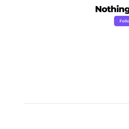
Nothing 
Foll