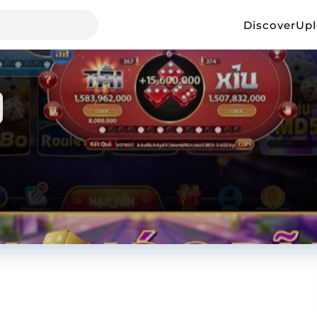
Discover
Up