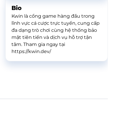
Bio
Kwin là cổng game hàng đầu trong
lĩnh vực cá cược trực tuyến, cung cấp
đa dạng trò chơi cùng hệ thống bảo
mật tiên tiến và dịch vụ hỗ trợ tận
tâm. Tham gia ngay tại
https://kwin.dev/