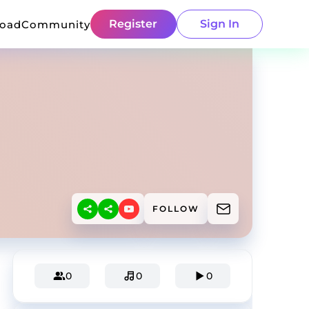
Register
Sign In
load
Community
FOLLOW
0
0
0