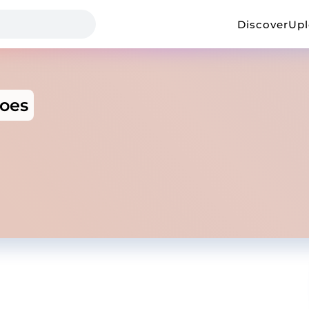
Discover
Up
hoes