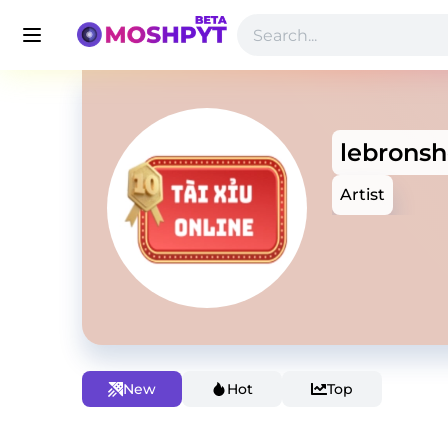
lebrons
Artist
New
Hot
Top