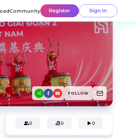
Register
Sign In
load
Community
FOLLOW
0
0
0