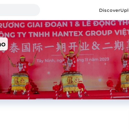
Discover
Up
ho