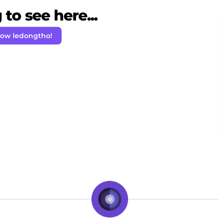
to see here...
low ledongtho!