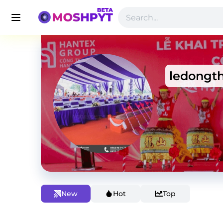
ledongt
New
Hot
Top