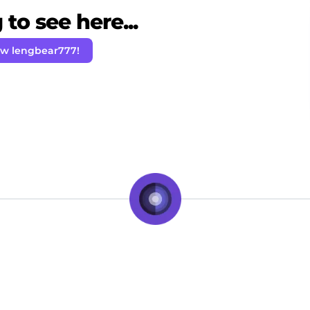
to see here...
ow lengbear777!