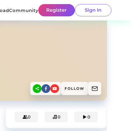
Register
Sign In
load
Community
FOLLOW
0
0
0