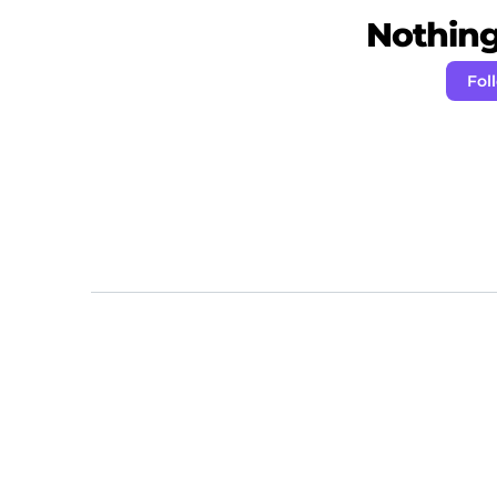
Nothing 
Fol