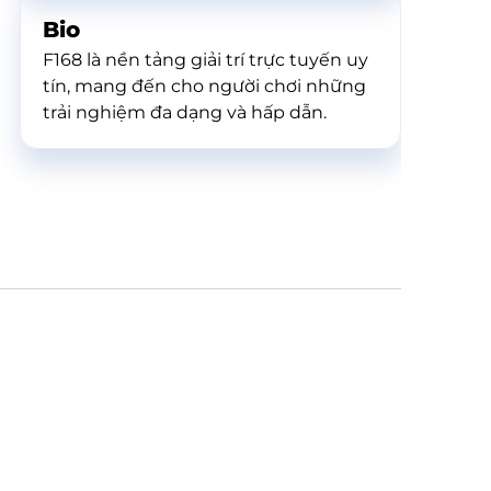
Bio
F168 là nền tảng giải trí trực tuyến uy
tín, mang đến cho người chơi những
trải nghiệm đa dạng và hấp dẫn.