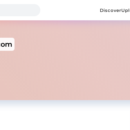
Discover
Up
ocom