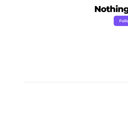
Nothing 
Foll