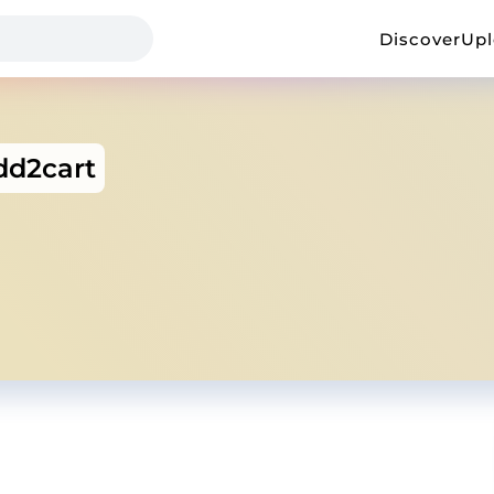
Discover
Up
dd2cart