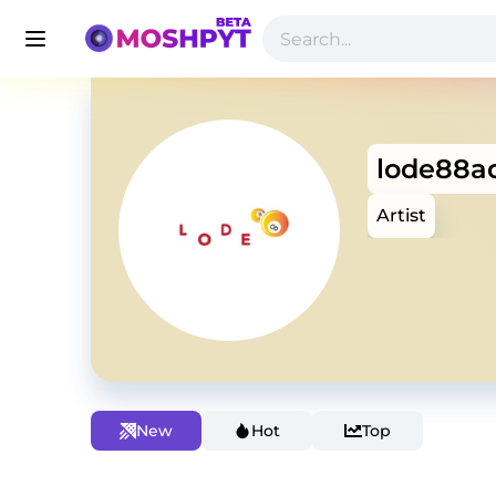
lode88a
Artist
New
Hot
Top