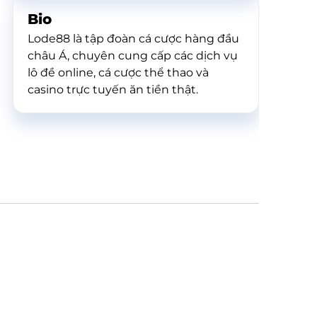
Bio
Lode88 là tập đoàn cá cược hàng đầu
châu Á, chuyên cung cấp các dịch vụ
lô đề online, cá cược thể thao và
casino trực tuyến ăn tiền thật.