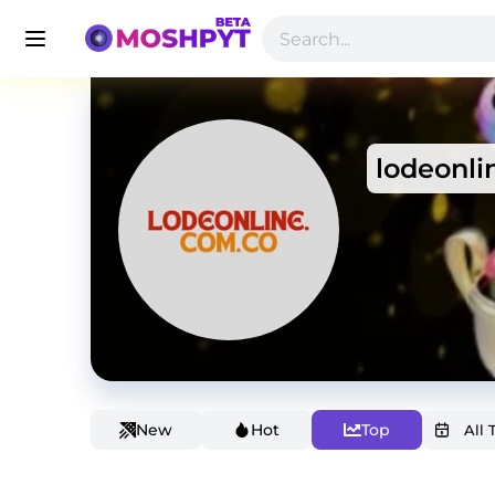
lodeonl
New
Hot
Top