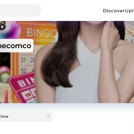
Discover
Up
inecomco