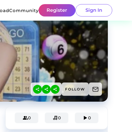
Register
Sign In
load
Community
FOLLOW
0
0
0