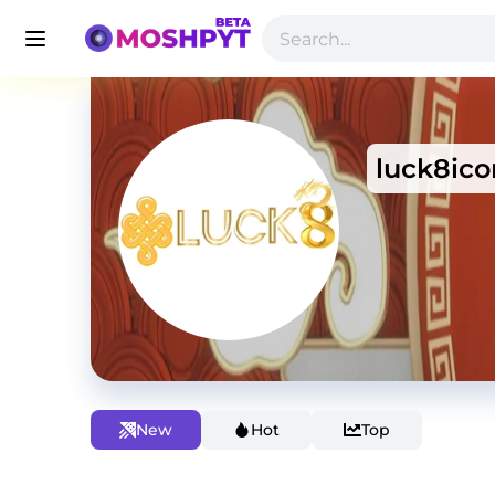
luck8ic
New
Hot
Top