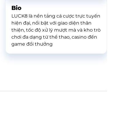
Bio
LUCK8 là nền tảng cá cược trực tuyến
hiện đại, nổi bật với giao diện thân
thiện, tốc độ xử lý mượt mà và kho trò
chơi đa dạng từ thể thao, casino đến
game đổi thưởng