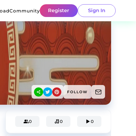
Register
Sign In
load
Community
FOLLOW
0
0
0