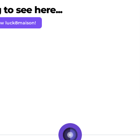
to see here...
ow luck8maison!