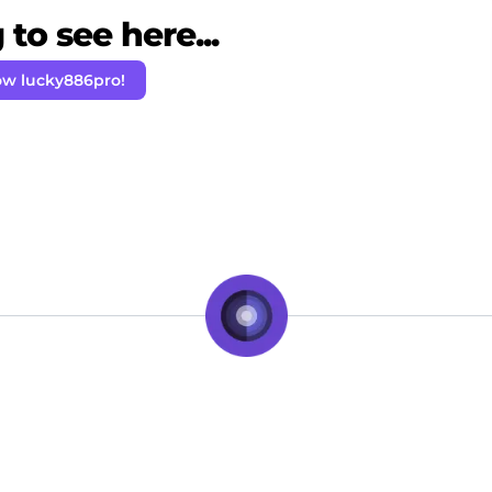
to see here...
ow lucky886pro!