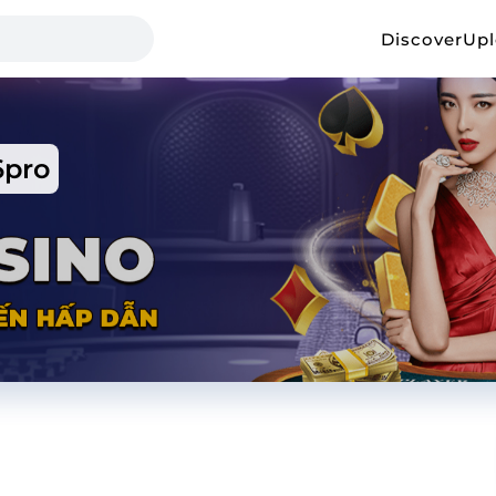
Discover
Up
6pro