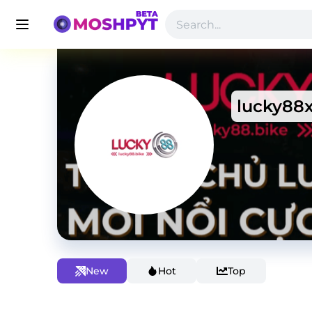
lucky88
New
Hot
Top