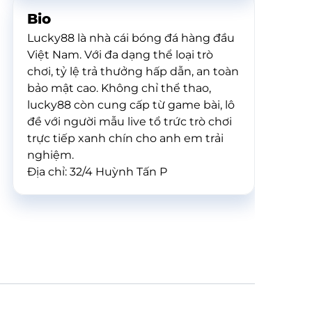
Bio
Lucky88 là nhà cái bóng đá hàng đầu
Việt Nam. Với đa dạng thể loại trò
chơi, tỷ lệ trả thưởng hấp dẫn, an toàn
bảo mật cao. Không chỉ thể thao,
lucky88 còn cung cấp từ game bài, lô
đề với người mẫu live tổ trức trò chơi
trực tiếp xanh chín cho anh em trải
nghiệm.
Địa chỉ: 32/4 Huỳnh Tấn P