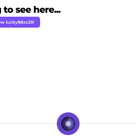
to see here...
ow lucky88xx29!