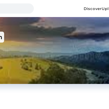
Discover
Up
m