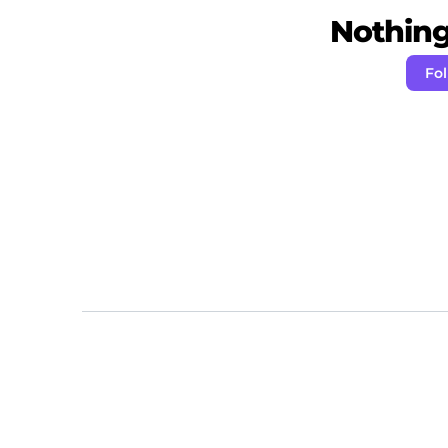
Nothing 
Fo