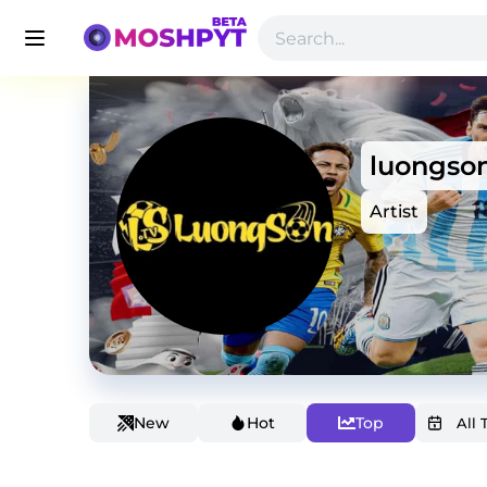
luongso
Artist
New
Hot
Top