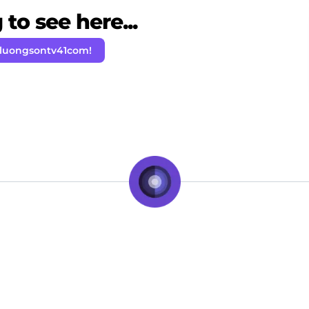
to see here...
 luongsontv41com!