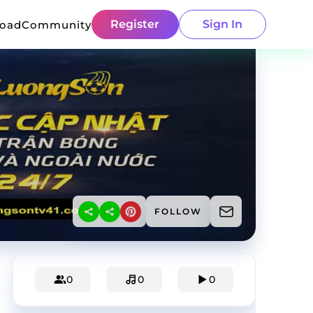
Register
Sign In
load
Community
FOLLOW
0
0
0