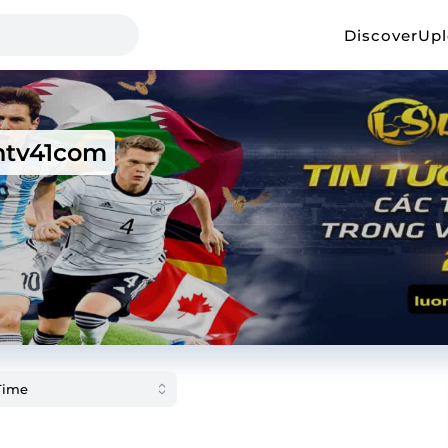
Discover
Up
ntv41com