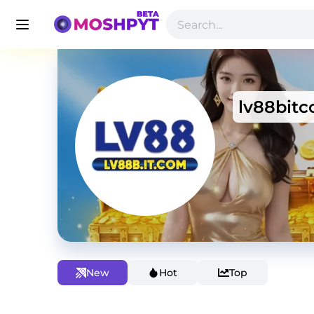
lv88bit
New
Hot
Top