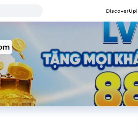
Discover
Up
com