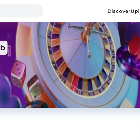
Discover
Up
ub