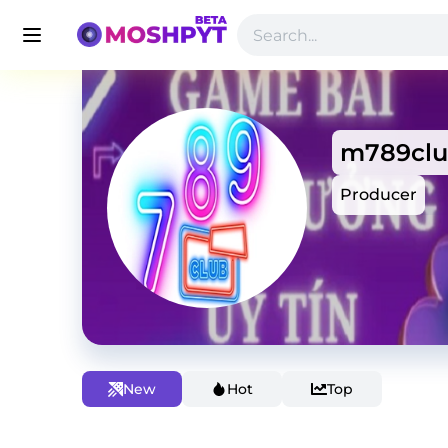
m789cl
Producer
New
Hot
Top