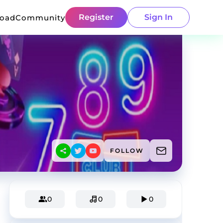
Register
Sign In
load
Community
FOLLOW
0
0
0