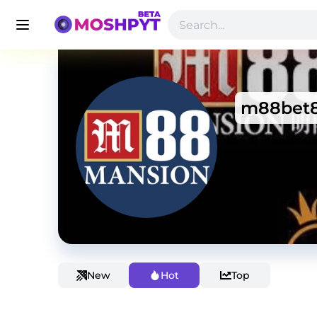
m88bet
New
Hot
Top