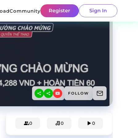
Register
Sign In
load
Community
FOLLOW
0
0
0