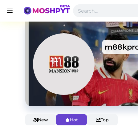
m88kpr
New
Hot
Top