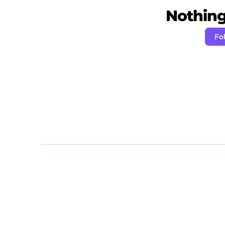
Nothing 
Fo