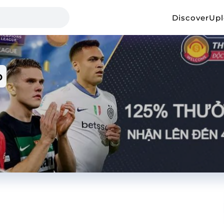
Discover
Up
o