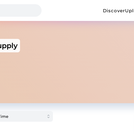
Discover
Up
pply