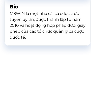
Bio
M8WIN là một nhà cái cá cược trực
tuyến uy tín, được thành lập từ năm
2010 và hoạt động hợp pháp dưới giấy
phép của các tổ chức quản lý cá cược
quốc tế.