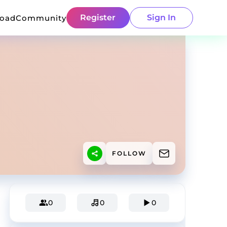
Register
Sign In
load
Community
FOLLOW
0
0
0