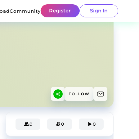
Register
Sign In
load
Community
FOLLOW
0
0
0