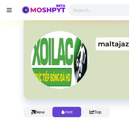
maltajaz
New
Hot
Top