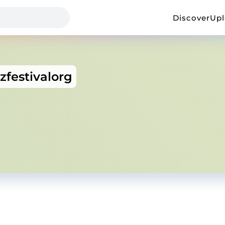
Discover
Up
zfestivalorg