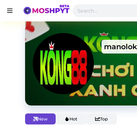
manolo
New
Hot
Top