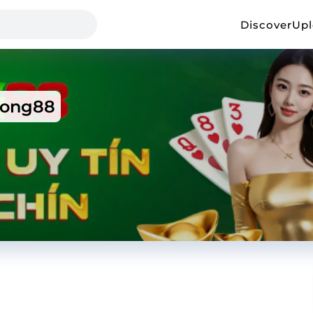
Discover
Up
kong88