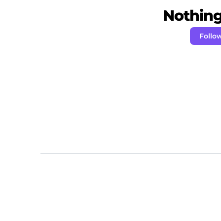
Nothing 
Follo