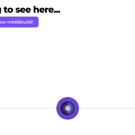
to see here...
low mb66build!