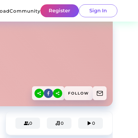
Register
Sign In
load
Community
FOLLOW
0
0
0