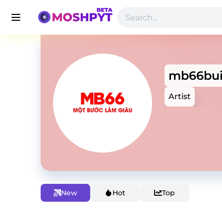
mb66bui
Artist
New
Hot
Top