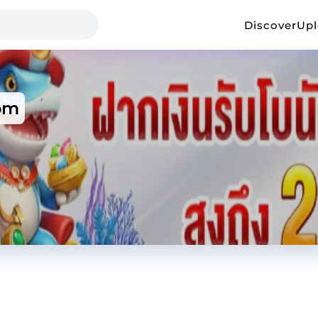
Discover
Up
om