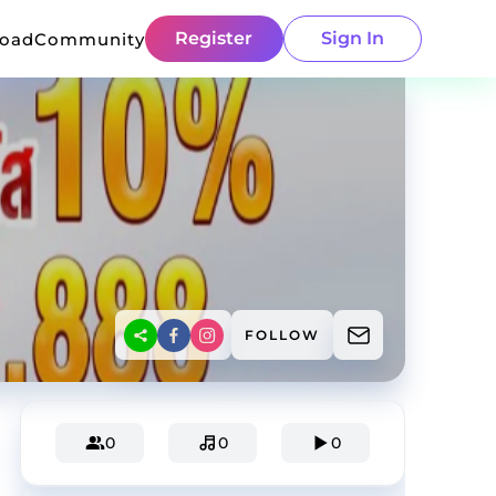
Register
Sign In
load
Community
FOLLOW
0
0
0