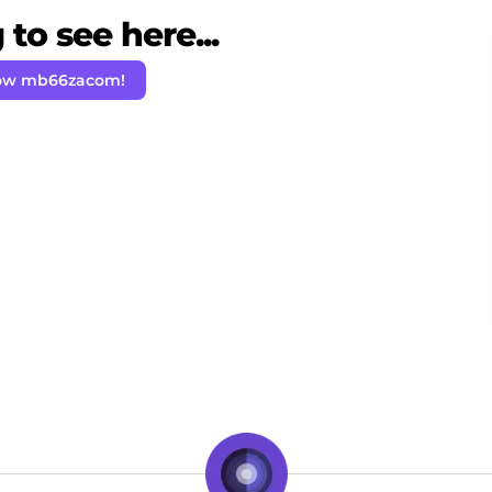
to see here...
low mb66zacom!