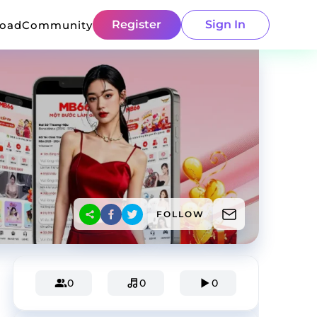
Register
Sign In
load
Community
FOLLOW
0
0
0