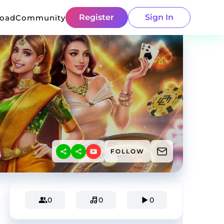
Register
Sign In
load
Community
FOLLOW
0
0
0