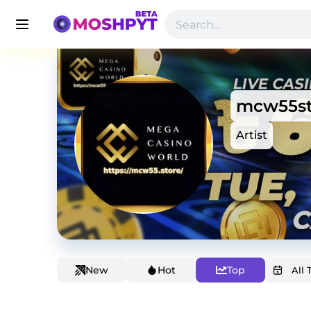
mcw55st
Artist
New
Hot
Top