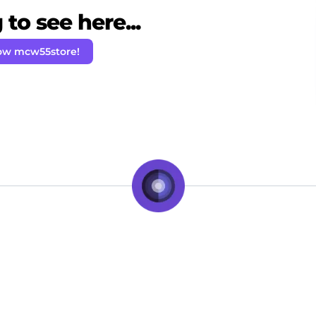
to see here...
ow mcw55store!