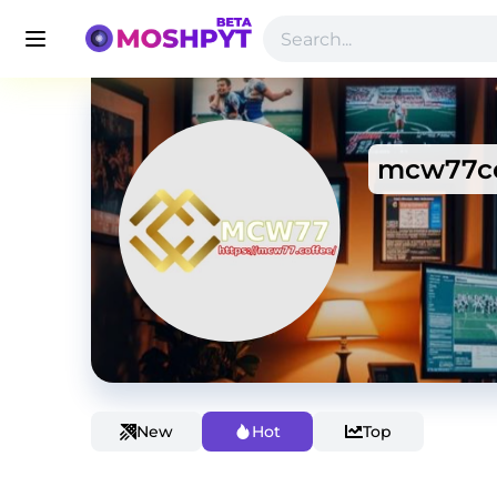
mcw77co
New
Hot
Top