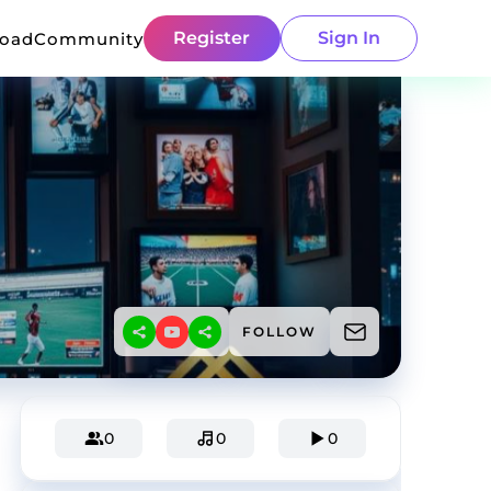
Register
Sign In
load
Community
FOLLOW
0
0
0