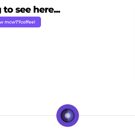
to see here...
ow mcw77coffee!