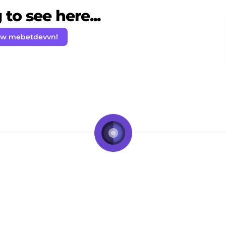
to see here...
ow mebetdevvn!