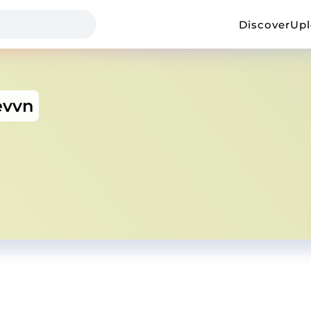
Discover
Up
evvn