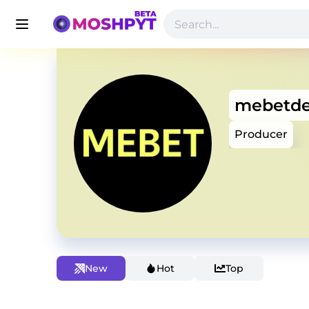
mebetd
Producer
New
Hot
Top