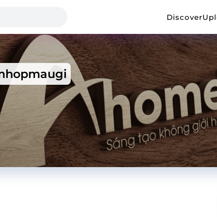
Discover
Up
mhopmaugi