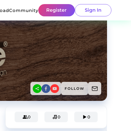
Register
Sign In
load
Community
FOLLOW
0
0
0