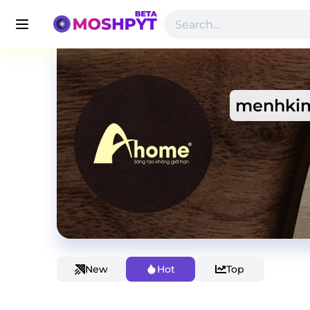
menhki
New
Hot
Top