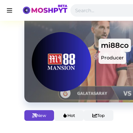
mi88co
Producer
New
Hot
Top