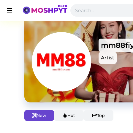
mm88fi
Artist
New
Hot
Top