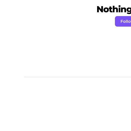
Nothing 
Foll