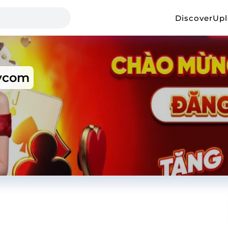
Discover
Up
ycom