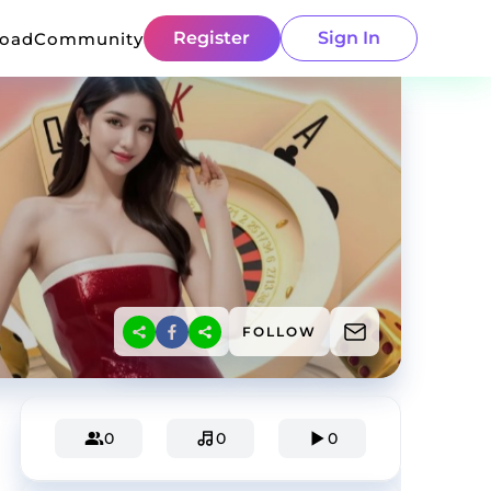
Register
Sign In
load
Community
FOLLOW
0
0
0