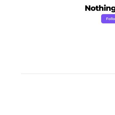
Nothing 
Foll