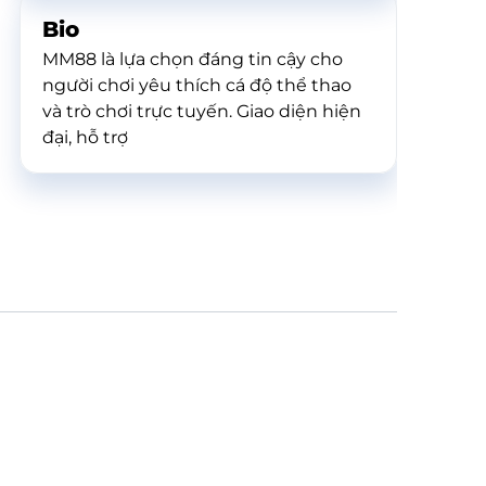
Bio
MM88 là lựa chọn đáng tin cậy cho
người chơi yêu thích cá độ thể thao
và trò chơi trực tuyến. Giao diện hiện
đại, hỗ trợ