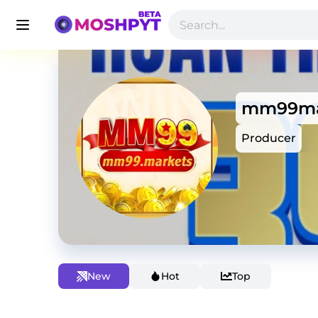
mm99ma
Producer
New
Hot
Top