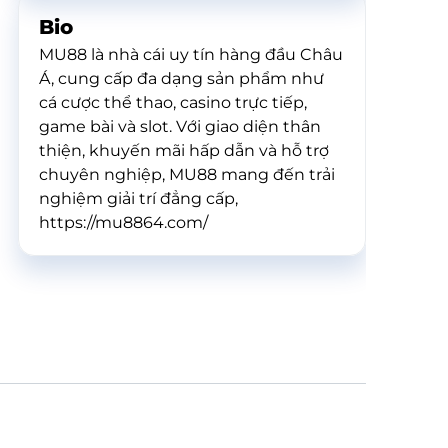
Bio
MU88 là nhà cái uy tín hàng đầu Châu
Á, cung cấp đa dạng sản phẩm như
cá cược thể thao, casino trực tiếp,
game bài và slot. Với giao diện thân
thiện, khuyến mãi hấp dẫn và hỗ trợ
chuyên nghiệp, MU88 mang đến trải
nghiệm giải trí đẳng cấp,
https://mu8864.com/