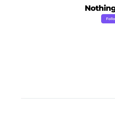
Nothing 
Fol