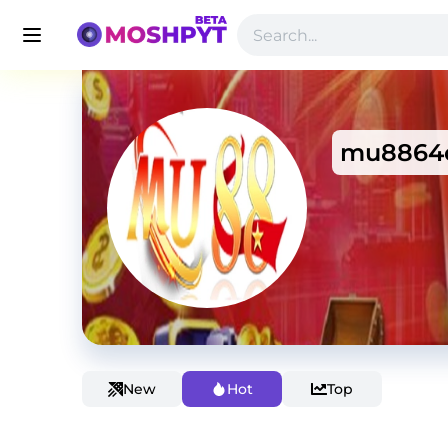
mu8864
New
Hot
Top