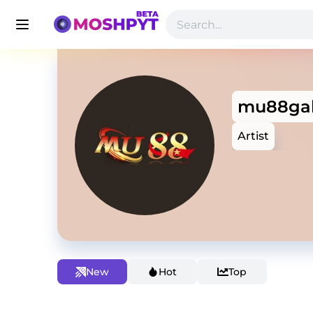
mu88gal
Artist
New
Hot
Top