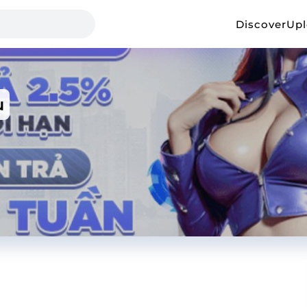
Discover
Up
u