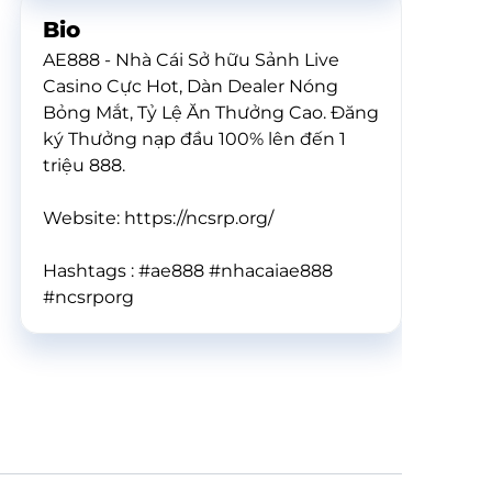
Bio
AE888 - Nhà Cái Sở hữu Sảnh Live
Casino Cực Hot, Dàn Dealer Nóng
Bỏng Mắt, Tỷ Lệ Ăn Thưởng Cao. Đăng
ký Thưởng nạp đầu 100% lên đến 1
triệu 888.
Website: https://ncsrp.org/
Hashtags : #ae888 #nhacaiae888
#ncsrporg