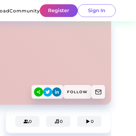
Register
Sign In
load
Community
FOLLOW
0
0
0