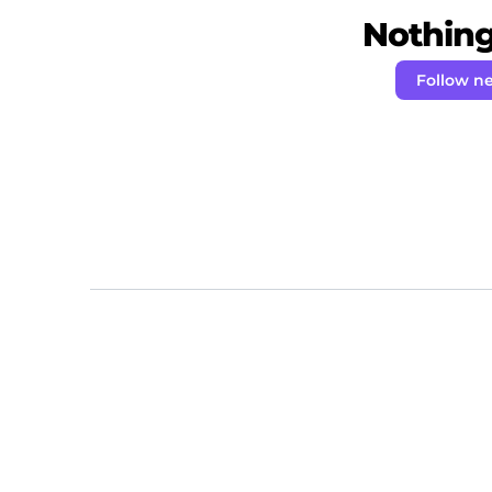
Nothing 
Follow n