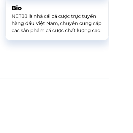
Bio
NET88 là nhà cái cá cược trực tuyến
hàng đầu Việt Nam, chuyên cung cấp
các sản phẩm cá cược chất lượng cao.