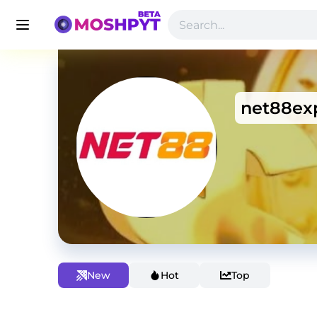
net88ex
New
Hot
Top