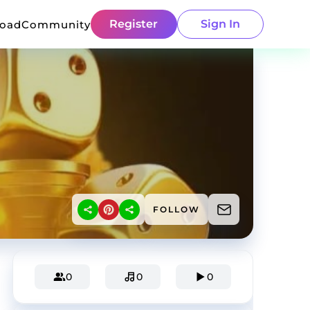
Register
Sign In
load
Community
FOLLOW
0
0
0