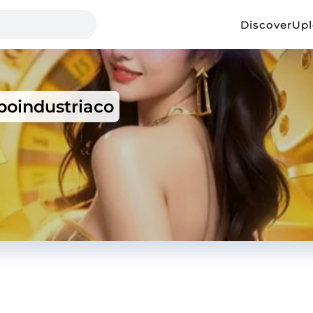
Discover
Up
poindustriaco