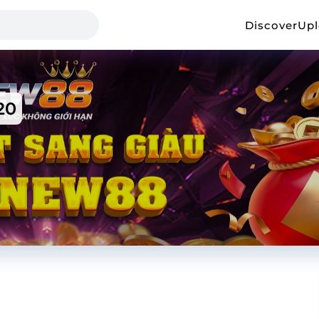
Discover
Up
20